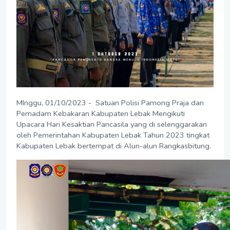
MInggu, 01/10/2023 - Satuan Polisi Pamong Praja dan
Pemadam Kebakaran Kabupaten Lebak Mengikuti
Upacara Hari Kesaktian Pancasila yang di selenggarakan
oleh Pemerintahan Kabupaten Lebak Tahun 2023 tingkat
Kabupaten Lebak bertempat di Alun-alun Rangkasbitung.