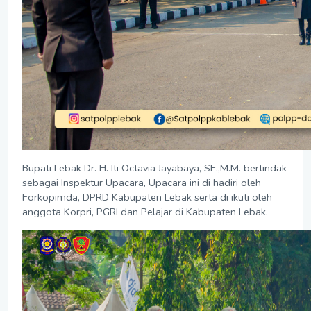
Bupati Lebak Dr. H. Iti Octavia Jayabaya, SE.,M.M. bertindak
sebagai Inspektur Upacara, Upacara ini di hadiri oleh
Forkopimda, DPRD Kabupaten Lebak serta di ikuti oleh
anggota Korpri, PGRI dan Pelajar di Kabupaten Lebak.